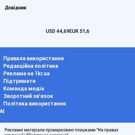
Довідник
USD
44,69
EUR
51,6
Правила використання
Редакційна політика
Реклама на 1kr.ua
Підтримати
Команда медіа
Зворотний зв'язок
Політика використання
АІ
Рекламні матеріали промарковані плашками “На правах