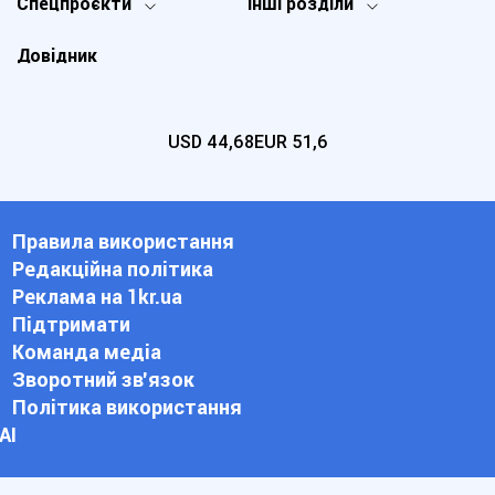
Спецпроєкти
Інші розділи
Довідник
USD
44,68
EUR
51,6
Правила використання
Редакційна політика
Реклама на 1kr.ua
Підтримати
Команда медіа
Зворотний зв'язок
Політика використання
АІ