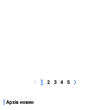
1
2
3
4
5
Архів новин