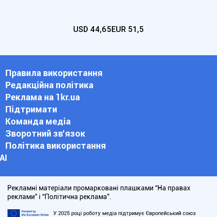
USD
44,65
EUR
51,5
Правила використання
Редакційна політика
Реклама на 1kr.ua
Підтримати
Команда медіа
Зворотний зв'язок
Політика використання
АІ
Рекламні матеріали промарковані плашками “На правах
реклами” і “Політична реклама”.
У 2025 році роботу медіа підтримує Європейський союз