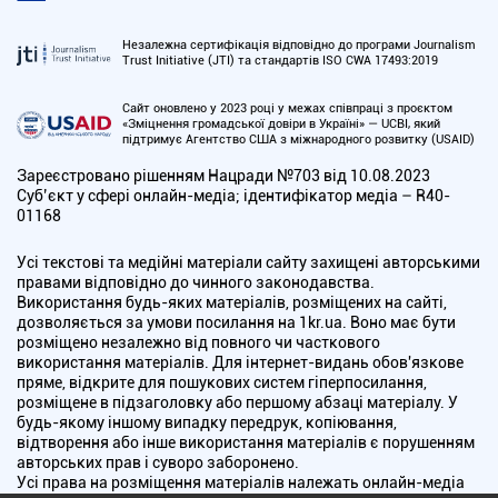
Незалежна сертифікація відповідно до програми Journalism
Trust Initiative (JTI) та стандартів ISO CWA 17493:2019
Сайт оновлено у 2023 році у межах співпраці з проєктом
«Зміцнення громадської довіри в Україні» — UCBI, який
підтримує Агентство США з міжнародного розвитку (USAID)
Зареєстровано рішенням Нацради №703 від 10.08.2023
Cуб’єкт у сфері онлайн-медіа; ідентифікатор медіа – R40-
01168
Усі текстові та медійні матеріали сайту захищені авторськими
правами відповідно до чинного законодавства.
Використання будь-яких матеріалів, розміщених на сайті,
дозволяється за умови посилання на 1kr.ua. Воно має бути
розміщено незалежно від повного чи часткового
використання матеріалів. Для інтернет-видань обов'язкове
пряме, відкрите для пошукових систем гіперпосилання,
розміщене в підзаголовку або першому абзаці матеріалу. У
будь-якому іншому випадку передрук, копіювання,
відтворення або інше використання матеріалів є порушенням
авторських прав і суворо заборонено.
Усі права на розміщення матеріалів належать онлайн-медіа