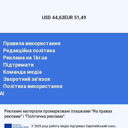
USD
44,63
EUR
51,49
Правила використання
Редакційна політика
Реклама на 1kr.ua
Підтримати
Команда медіа
Зворотний зв'язок
Політика використання
АІ
Рекламні матеріали промарковані плашками “На правах
реклами” і “Політична реклама”.
У 2025 році роботу медіа підтримує Європейський союз