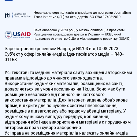
Незалежна сертифікація відповідно до програми Journalism
Trust Initiative (JTI) та стандартів ISO CWA 17493:2019
Сайт оновлено у 2023 році у межах співпраці з проєктом
«Зміцнення громадської довіри в Україні» — UCBI, який
підтримує Агентство США з міжнародного розвитку (USAID)
Зареєстровано рішенням Нацради №703 від 10.08.2023
Cуб’єкт у сфері онлайн-медіа; ідентифікатор медіа – R40-
01168
Усі текстові та медійні матеріали сайту захищені авторськими
правами відповідно до чинного законодавства.
Використання будь-яких матеріалів, розміщених на сайті,
дозволяється за умови посилання на 1kr.ua. Воно має бути
розміщено незалежно від повного чи часткового
використання матеріалів. Для інтернет-видань обов'язкове
пряме, відкрите для пошукових систем гіперпосилання,
розміщене в підзаголовку або першому абзаці матеріалу. У
будь-якому іншому випадку передрук, копіювання,
відтворення або інше використання матеріалів є порушенням
авторських прав і суворо заборонено.
Усі права на розміщення матеріалів належать онлайн-медіа