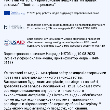
Рекламні матеріали промарковані плашками “На правах
реклами” і “Політична реклама”.
У 2025 році роботу медіа підтримує Європейський союз
Незалежна сертифікація відповідно до програми Journalism
Trust Initiative (JTI) та стандартів ISO CWA 17493:2019
Сайт оновлено у 2023 році у межах співпраці з проєктом
«Зміцнення громадської довіри в Україні» — UCBI, який
підтримує Агентство США з міжнародного розвитку (USAID)
Зареєстровано рішенням Нацради №703 від 10.08.2023
Cуб’єкт у сфері онлайн-медіа; ідентифікатор медіа – R40-
01168
Усі текстові та медійні матеріали сайту захищені авторськими
правами відповідно до чинного законодавства.
Використання будь-яких матеріалів, розміщених на сайті,
дозволяється за умови посилання на 1kr.ua. Воно має бути
розміщено незалежно від повного чи часткового
використання матеріалів. Для інтернет-видань обов'язкове
пряме, відкрите для пошукових систем гіперпосилання,
розміщене в підзаголовку або першому абзаці матеріалу. У
будь-якому іншому випадку передрук, копіювання,