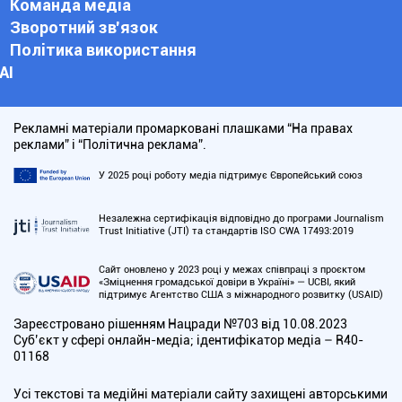
Команда медіа
Зворотний зв'язок
Політика використання
АІ
Рекламні матеріали промарковані плашками “На правах
реклами” і “Політична реклама”.
У 2025 році роботу медіа підтримує Європейський союз
Незалежна сертифікація відповідно до програми Journalism
Trust Initiative (JTI) та стандартів ISO CWA 17493:2019
Сайт оновлено у 2023 році у межах співпраці з проєктом
«Зміцнення громадської довіри в Україні» — UCBI, який
підтримує Агентство США з міжнародного розвитку (USAID)
Зареєстровано рішенням Нацради №703 від 10.08.2023
Cуб’єкт у сфері онлайн-медіа; ідентифікатор медіа – R40-
01168
Усі текстові та медійні матеріали сайту захищені авторськими