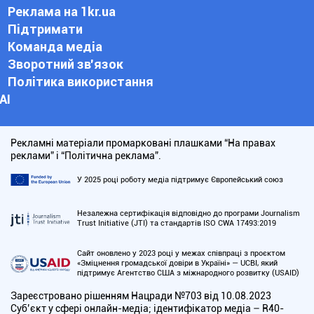
Реклама на 1kr.ua
Підтримати
Команда медіа
Зворотний зв'язок
Політика використання
АІ
Рекламні матеріали промарковані плашками “На правах
реклами” і “Політична реклама”.
У 2025 році роботу медіа підтримує Європейський союз
Незалежна сертифікація відповідно до програми Journalism
Trust Initiative (JTI) та стандартів ISO CWA 17493:2019
Сайт оновлено у 2023 році у межах співпраці з проєктом
«Зміцнення громадської довіри в Україні» — UCBI, який
підтримує Агентство США з міжнародного розвитку (USAID)
Зареєстровано рішенням Нацради №703 від 10.08.2023
Cуб’єкт у сфері онлайн-медіа; ідентифікатор медіа – R40-