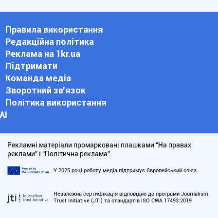
Правила використання
Редакційна політика
Реклама на 1kr.ua
Підтримати
Команда медіа
Зворотний зв'язок
Політика використання
АІ
Рекламні матеріали промарковані плашками “На правах
реклами” і “Політична реклама”.
У 2025 році роботу медіа підтримує Європейський союз
Незалежна сертифікація відповідно до програми Journalism
Trust Initiative (JTI) та стандартів ISO CWA 17493:2019