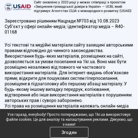
Сайт оновлено у 2023 році у межах співпраці з проєктом
«Зміцнення громадської довіри в Україні» — UCBI, який
підтримує Агентство США з міжнародного розвитку (USAID)
Зареєстровано рішенням Нацради №703 від 10.08.2023
Cуб’єкт у сфері онлайн-медіа; ідентифікатор медіа – R40-
01168
Усі текстові та медійні матеріали сайту захищені авторськими
правами відповідно до чинного законодавства.
Використання будь-яких матеріалів, розміщених на сайті,
дозволяється за умови посилання на 1kr.ua. Воно має бути
розміщено незалежно від повного чи часткового
використання матеріалів. Для інтернет-видань обов'язкове
пряме, відкрите для пошукових систем гіперпосилання,
розміщене в підзаголовку або першому абзаці матеріалу. У
будь-якому іншому випадку передрук, копіювання,
відтворення або інше використання матеріалів є порушенням
авторських прав і суворо заборонено.
Усі права на розміщення матеріалів належать онлайн-медіа
"Перший Криворізький". Медіа зареєстроване Національною
Усе гаразд, everybody! Просто попереджаємо, що 1kr.ua використовує
радою України з питань телебачення і радіомовлення.
файли cookies. Це для аналізу та налаштування реклами. Дякуємо, що
з нами!
Copyright © 2010 - 2026 Всі права захищені
Згоден