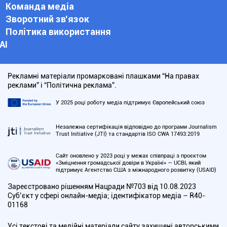
Команда медіа
Зворотний зв'язок
Політика використання
АІ
Рекламні матеріали промарковані плашками “На правах
реклами” і “Політична реклама”.
У 2025 році роботу медіа підтримує Європейський союз
Незалежна сертифікація відповідно до програми Journalism
Trust Initiative (JTI) та стандартів ISO CWA 17493:2019
Сайт оновлено у 2023 році у межах співпраці з проєктом
«Зміцнення громадської довіри в Україні» — UCBI, який
підтримує Агентство США з міжнародного розвитку (USAID)
Зареєстровано рішенням Нацради №703 від 10.08.2023
Cуб’єкт у сфері онлайн-медіа; ідентифікатор медіа – R40-
01168
Усі текстові та медійні матеріали сайту захищені авторськими