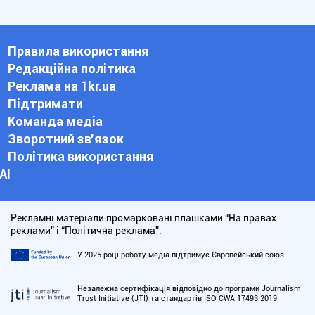
Правила використання
Редакційна політика
Реклама на 1kr.ua
Підтримати
Команда медіа
Зворотний зв'язок
Політика використання
АІ
Рекламні матеріали промарковані плашками “На правах
реклами” і “Політична реклама”.
У 2025 році роботу медіа підтримує Європейський союз
Незалежна сертифікація відповідно до програми Journalism
Trust Initiative (JTI) та стандартів ISO CWA 17493:2019