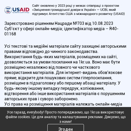
Сайт оновлено у 2023 році у межах співпраці з проєктом
«Зміцнення громадської довіри в Україні» — UCBI, який
підтримує Агентство США з міжнародного розвитку (USAID)
Зареєстровано рішенням Нацради №703 від 10.08.2023
Cуб’єкт у сфері онлайн-медіа; ідентифікатор медіа – R40-
01168
Усі текстові та медійні матеріали сайту захищені авторськими
правами відповідно до чинного законодавства.
Використання будь-яких матеріалів, розміщених на сайті,
дозволяється за умови посилання на 1kr.ua. Воно має бути
розміщено незалежно від повного чи часткового
використання матеріалів. Для інтернет-видань обов'язкове
пряме, відкрите для пошукових систем гіперпосилання,
розміщене в підзаголовку або першому абзаці матеріалу. У
будь-якому іншому випадку передрук, копіювання,
відтворення або інше використання матеріалів є порушенням
авторських прав і суворо заборонено.
Усі права на розміщення матеріалів належать онлайн-медіа
"Перший Криворізький". Медіа зареєстроване Національною
Усе гаразд, everybody! Просто попереджаємо, що 1kr.ua використовує
радою України з питань телебачення і радіомовлення.
файли cookies. Це для аналізу та налаштування реклами. Дякуємо, що
з нами!
Copyright © 2010 - 2026 Всі права захищені
Згоден