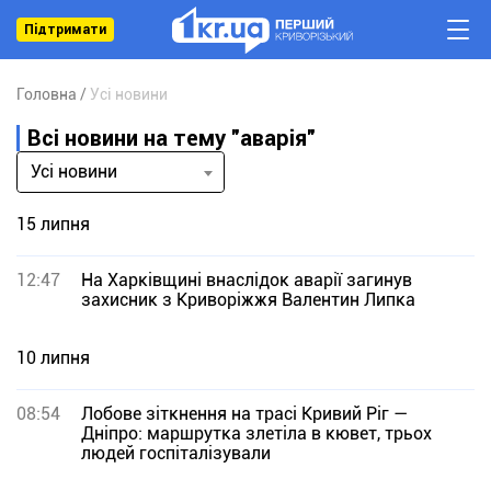
Підтримати
Головна
Усі новини
Всі новини на тему "аварія"
Усі новини
15 липня
12:47
На Харківщині внаслідок аварії загинув
захисник з Криворіжжя Валентин Липка
10 липня
08:54
Лобове зіткнення на трасі Кривий Ріг —
Дніпро: маршрутка злетіла в кювет, трьох
людей госпіталізували