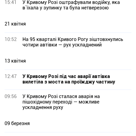
15:41
У Кривому Розі оштрафували водійку, яка
в`їхала у зупинку та була нетверезою
21 квітня
10:52
На 95 кварталі Кривого Рогу зіштовхнулись
чотири автівки — рух ускладнений
13 квітня
12:47
У Кривому Розі під час аварії автівка
вилетіла з моста на проїжджу частину
09:56
У Кривому Розі сталася аварія на
пішохідному переході — можливе
ускладнення руху
09 березня