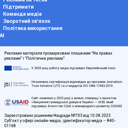
Підтримати
Команда медіа
Зворотний зв'язок
Політика використання
АІ
Рекламні матеріали промарковані плашками “На правах
реклами” і “Політична реклама”.
У 2025 році роботу медіа підтримує Європейський союз
Незалежна сертифікація відповідно до програми Journalism
Trust Initiative (JTI) та стандартів ISO CWA 17493:2019
Сайт оновлено у 2023 році у межах співпраці з проєктом
«Зміцнення громадської довіри в Україні» — UCBI, який
підтримує Агентство США з міжнародного розвитку (USAID)
Зареєстровано рішенням Нацради №703 від 10.08.2023
Cуб’єкт у сфері онлайн-медіа; ідентифікатор медіа – R40-
01168