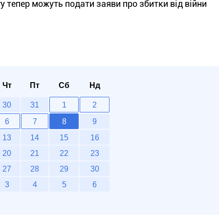
 тепер можуть подати заяви про збитки від війни
Чт
Пт
Сб
Нд
30
31
1
2
6
7
8
9
13
14
15
16
20
21
22
23
27
28
29
30
3
4
5
6