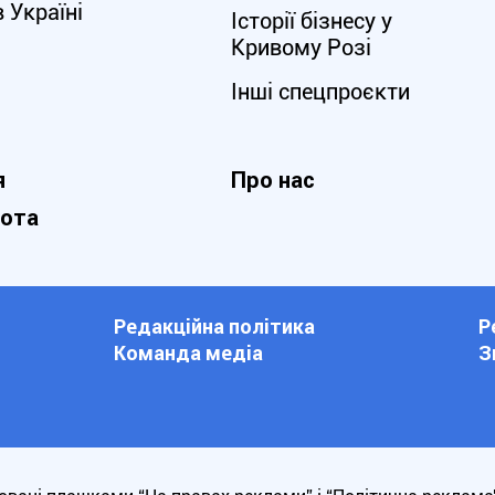
в Україні
Історії бізнесу у
Кривому Розі
Інші спецпроєкти
я
Про нас
нота
Редакційна політика
Р
Команда медіа
З