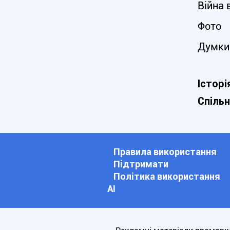
Війна 
Фото
Думки
Історі
Спіль
Правила використання
Підтримати
Політика використання
АІ