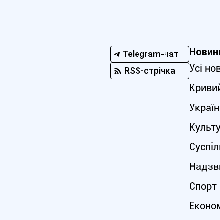
Новин
Telegram-чат
Усі но
RSS-стрічка
Кривий
Україн
Культ
Суспіл
Надзви
Спорт
Еконо