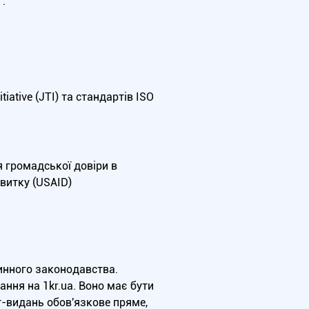
.
iative (JTI) та стандартів ISO
я громадської довіри в
витку (USAID)
чинного законодавства.
ння на 1kr.ua. Воно має бути
т-видань обов'язкове пряме,