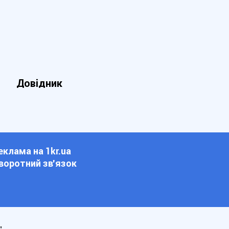
Довідник
еклама на 1kr.ua
воротний зв'язок