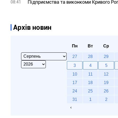
Підприємства та виконкоми Кривого Рогу
08:41
Архів новин
Пн
Вт
Ср
27
28
29
3
4
5
10
11
12
17
18
19
24
25
26
31
1
2