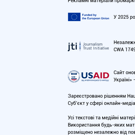
Рекламні матеріали промарко
У 2025 р
Незалежна
CWA 1749
Сайт оно
Україні»
Зареєстровано рішенням Нац
Cуб’єкт у сфері онлайн-меді
Усі текстові та медійні мат
Використання будь-яких мате
розміщено незалежно від пов