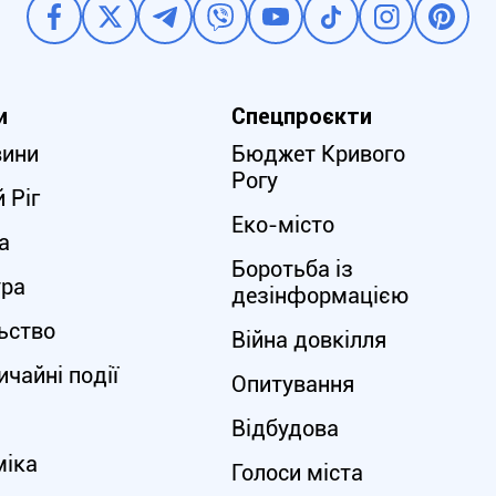
и
Спецпроєкти
вини
Бюджет Кривого
Рогу
 Ріг
Еко-місто
а
Боротьба із
ура
дезінформацією
ьство
Війна довкілля
чайні події
Опитування
Відбудова
міка
Голоси міста