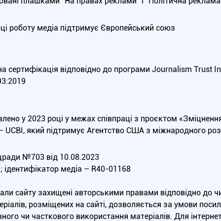
вані плашками “На правах реклами” і “Політична реклама”
оці роботу медіа підтримує Європейський союз
 сертифікація відповідно до програми Journalism Trust Init
3:2019
влено у 2023 році у межах співпраці з проєктом «Зміцненн
 — UCBI, який підтримує Агентство США з міжнародного роз
ради №703 від 10.08.2023
а; ідентифікатор медіа – R40-01168
еріали сайту захищені авторськими правами відповідно до 
ріалів, розміщених на сайті, дозволяється за умови посила
ного чи часткового використання матеріалів. Для інтерне