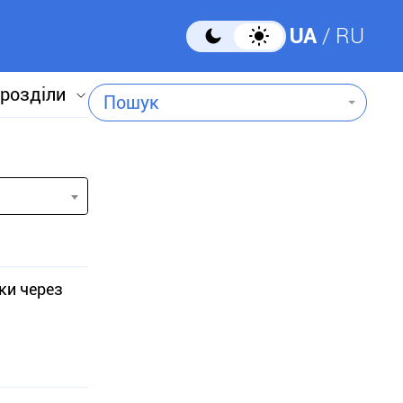
UA
RU
 розділи
Пошук
ки через