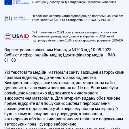
У 2025 році роботу медіа підтримує Європейський союз
Незалежна сертифікація відповідно до програми Journalism
Trust Initiative (JTI) та стандартів ISO CWA 17493:2019
Сайт оновлено у 2023 році у межах співпраці з проєктом
«Зміцнення громадської довіри в Україні» — UCBI, який
підтримує Агентство США з міжнародного розвитку (USAID)
Зареєстровано рішенням Нацради №703 від 10.08.2023
Cуб’єкт у сфері онлайн-медіа; ідентифікатор медіа – R40-
01168
Усі текстові та медійні матеріали сайту захищені авторськими
правами відповідно до чинного законодавства.
Використання будь-яких матеріалів, розміщених на сайті,
дозволяється за умови посилання на 1kr.ua. Воно має бути
розміщено незалежно від повного чи часткового
використання матеріалів. Для інтернет-видань обов'язкове
пряме, відкрите для пошукових систем гіперпосилання,
розміщене в підзаголовку або першому абзаці матеріалу. У
будь-якому іншому випадку передрук, копіювання,
відтворення або інше використання матеріалів є порушенням
авторських прав і суворо заборонено.