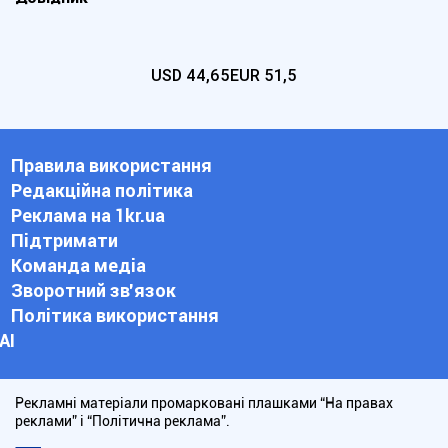
USD
44,65
EUR
51,5
Правила використання
Редакційна політика
Реклама на 1kr.ua
Підтримати
Команда медіа
Зворотний зв'язок
Політика використання
АІ
Рекламні матеріали промарковані плашками “На правах
реклами” і “Політична реклама”.