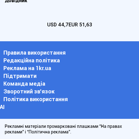
Довідник
USD
44,7
EUR
51,63
Правила використання
Редакційна політика
Реклама на 1kr.ua
Підтримати
Команда медіа
Зворотний зв'язок
Політика використання
АІ
Рекламні матеріали промарковані плашками “На правах
реклами” і “Політична реклама”.