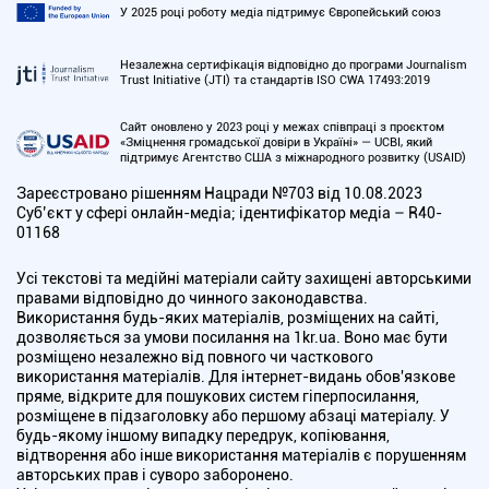
У 2025 році роботу медіа підтримує Європейський союз
Незалежна сертифікація відповідно до програми Journalism
Trust Initiative (JTI) та стандартів ISO CWA 17493:2019
Сайт оновлено у 2023 році у межах співпраці з проєктом
«Зміцнення громадської довіри в Україні» — UCBI, який
підтримує Агентство США з міжнародного розвитку (USAID)
Зареєстровано рішенням Нацради №703 від 10.08.2023
Cуб’єкт у сфері онлайн-медіа; ідентифікатор медіа – R40-
01168
Усі текстові та медійні матеріали сайту захищені авторськими
правами відповідно до чинного законодавства.
Використання будь-яких матеріалів, розміщених на сайті,
дозволяється за умови посилання на 1kr.ua. Воно має бути
розміщено незалежно від повного чи часткового
використання матеріалів. Для інтернет-видань обов'язкове
пряме, відкрите для пошукових систем гіперпосилання,
розміщене в підзаголовку або першому абзаці матеріалу. У
будь-якому іншому випадку передрук, копіювання,
відтворення або інше використання матеріалів є порушенням
авторських прав і суворо заборонено.