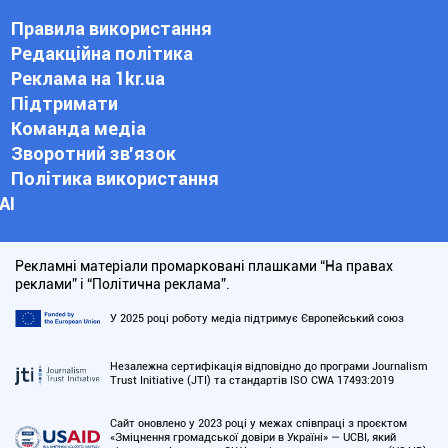
Правила використання
Редакційна політика
Реклама на 1kr.ua
Підтримати
Команда медіа
Зворотний зв'язок
Політика використання
АІ
Рекламні матеріали промарковані плашками “На правах
реклами” і “Політична реклама”.
У 2025 році роботу медіа підтримує Європейський союз
Незалежна сертифікація відповідно до програми Journalism
Trust Initiative (JTI) та стандартів ISO CWA 17493:2019
Сайт оновлено у 2023 році у межах співпраці з проєктом
«Зміцнення громадської довіри в Україні» — UCBI, який