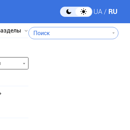
UA
RU
разделы
Поиск
и
»