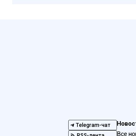
Новос
Telegram-чат
Все но
RSS-лента