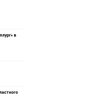
лург» в
бластного