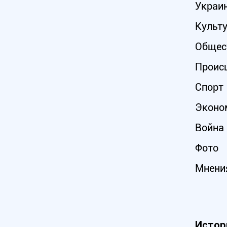
Украи
Культ
Общес
Проис
Спорт
Эконо
Война 
Фото
Мнени
Истор