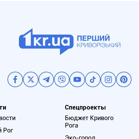
ти
Спецпроекты
вости
Бюджет Кривого
Рога
 Рог
Эко-город