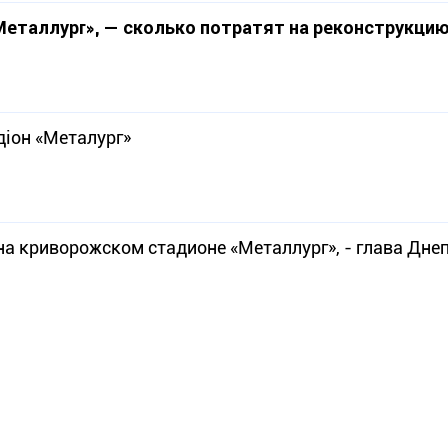
еталлург», — сколько потратят на реконструкци
діон «Металург»
а криворожском стадионе «Металлург», - глава Дне