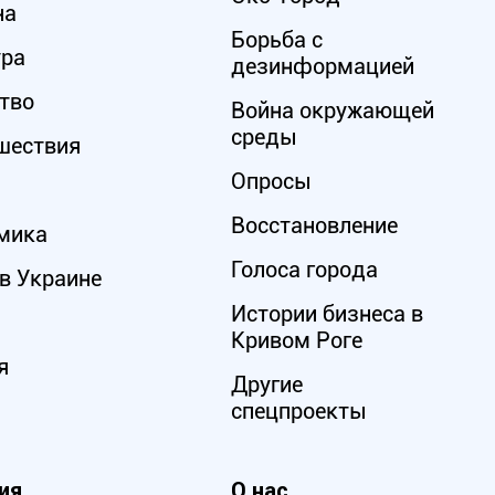
на
Борьба с
ура
дезинформацией
тво
Война окружающей
среды
шествия
Опросы
Восстановление
мика
Голоса города
в Украине
Истории бизнеса в
Кривом Роге
я
Другие
спецпроекты
ия
О нас