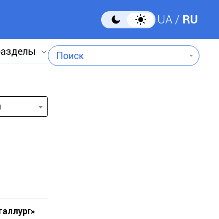
UA
RU
разделы
Поиск
и
таллург»