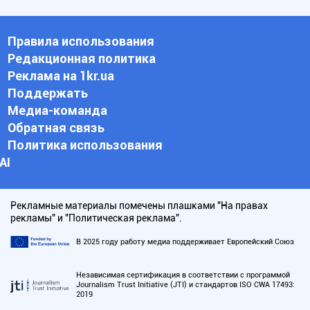
Правила использования
Редакционная политика
Реклама на 1kr.ua
Поддержать
Медиа-команда
Обратная связь
Политика использования
АI
Рекламные материалы помечены плашками "На правах
рекламы" и "Политическая реклама".
В 2025 году работу медиа поддерживает Европейский Союз
Независимая сертификация в соответствии с программой
Journalism Trust Initiative (JTI) и стандартов ISO CWA 17493:
2019