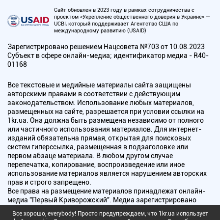
Сайт обновлен в 2023 году в рамках сотрудничества с
проектом «Укрепление общественного доверия в Украине» —
UCBI, который поддерживает Агентство США по
международному развитию (USAID)
Зарегистрировано решением Нацсовета №703 от 10.08.2023
Субъект в сфере онлайн-медиа; идентификатор медиа - R40-
01168
Все текстовые и медийные материалы сайта защищены
авторскими правами в соответствии с действующим
законодательством. Использование любых материалов,
размещенных на сайте, разрешается при условии ссылки на
1kr.ua. Она должна быть размещена независимо от полного
или частичного использования материалов. Для интернет-
изданий обязательна прямая, открытая для поисковых
систем гиперссылка, размещенная в подзаголовке или
первом абзаце материала. В любом другом случае
перепечатка, копирование, воспроизведение или иное
использование материалов является нарушением авторских
прав и строго запрещено.
Все права на размещение материалов принадлежат онлайн-
медиа "Первый Криворожский". Медиа зарегистрировано
Национальным советом Украины по вопросам телевидения и
Все хорошо, everybody! Просто предупреждаем, что 1kr.ua использует
радиовещания.