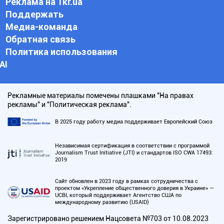
Реклама на 1kr.ua
Поддержать
Медиа-команда
Обратная связь
Политика использования
АI
Рекламные материалы помечены плашками "На правах
рекламы" и "Политическая реклама".
В 2025 году работу медиа поддерживает Европейский Союз
Независимая сертификация в соответствии с программой
Journalism Trust Initiative (JTI) и стандартов ISO CWA 17493:
2019
Сайт обновлен в 2023 году в рамках сотрудничества с
проектом «Укрепление общественного доверия в Украине» —
UCBI, который поддерживает Агентство США по
международному развитию (USAID)
Зарегистрировано решением Нацсовета №703 от 10.08.2023