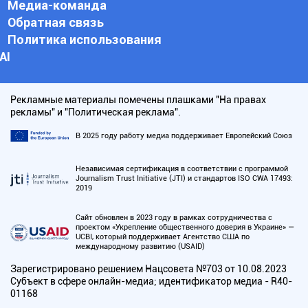
Медиа-команда
Обратная связь
Политика использования
АI
Рекламные материалы помечены плашками "На правах
рекламы" и "Политическая реклама".
В 2025 году работу медиа поддерживает Европейский Союз
Независимая сертификация в соответствии с программой
Journalism Trust Initiative (JTI) и стандартов ISO CWA 17493:
2019
Сайт обновлен в 2023 году в рамках сотрудничества с
проектом «Укрепление общественного доверия в Украине» —
UCBI, который поддерживает Агентство США по
международному развитию (USAID)
Зарегистрировано решением Нацсовета №703 от 10.08.2023
Субъект в сфере онлайн-медиа; идентификатор медиа - R40-
01168