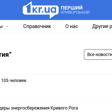
ы
Справочник
О нас
Другие 
тия"
Все новост
 105 человек
деры энергосбережения Кривого Рога