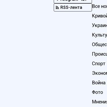
Все но
RSS-лента
Кривой
Украи
Культ
Общес
Проис
Спорт
Эконо
Война 
Фото
Мнени