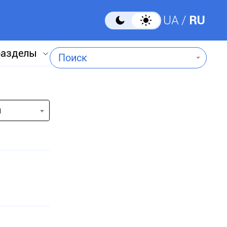
UA
RU
разделы
Поиск
и