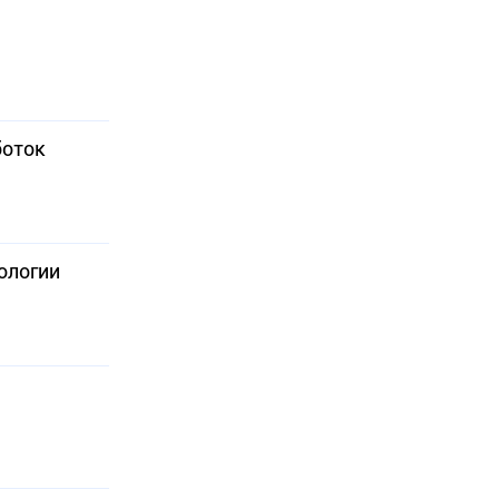
боток
ологии