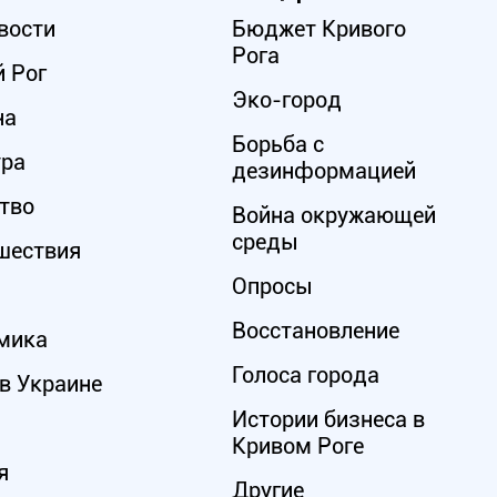
вости
Бюджет Кривого
Рога
 Рог
Эко-город
на
Борьба с
ура
дезинформацией
тво
Война окружающей
среды
шествия
Опросы
Восстановление
мика
Голоса города
в Украине
Истории бизнеса в
Кривом Роге
я
Другие