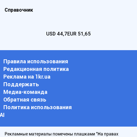
Справочник
USD
44,7
EUR
51,65
Правила использования
Редакционная политика
Реклама на 1kr.ua
Поддержать
Медиа-команда
Обратная связь
Политика использования
АI
Рекламные материалы помечены плашками "На правах