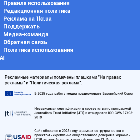
Правила использования
Редакционная политика
Реклама на 1kr.ua
Поддержать
Медиа-команда
Обратная связь
Политика использования
АI
Рекламные материалы помечены плашками "На правах
рекламы" и "Политическая реклама".
В 2025 году работу медиа поддерживает Европейский Союз
Независимая сертификация в соответствии с программой
Journalism Trust Initiative (JTI) и стандартов ISO CWA 17493:
2019
Сайт обновлен в 2023 году в рамках сотрудничества с
проектом «Укрепление общественного доверия в Украине» —
UCBI, который поддерживает Агентство США по