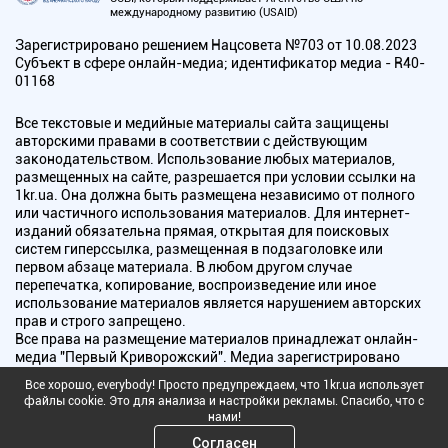
международному развитию (USAID)
Зарегистрировано решением Нацсовета №703 от 10.08.2023
Субъект в сфере онлайн-медиа; идентификатор медиа - R40-
01168
Все текстовые и медийные материалы сайта защищены
авторскими правами в соответствии с действующим
законодательством. Использование любых материалов,
размещенных на сайте, разрешается при условии ссылки на
1kr.ua. Она должна быть размещена независимо от полного
или частичного использования материалов. Для интернет-
изданий обязательна прямая, открытая для поисковых
систем гиперссылка, размещенная в подзаголовке или
первом абзаце материала. В любом другом случае
перепечатка, копирование, воспроизведение или иное
использование материалов является нарушением авторских
прав и строго запрещено.
Все права на размещение материалов принадлежат онлайн-
медиа "Первый Криворожский". Медиа зарегистрировано
Национальным советом Украины по вопросам телевидения и
Все хорошо, everybody! Просто предупреждаем, что 1kr.ua использует
радиовещания.
файлы cookie. Это для анализа и настройки рекламы. Спасибо, что с
нами!
Copyright © 2010 - 2026 Все права защищены
Согласен