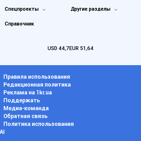
Спецпроекты
Другие разделы
Справочник
USD
44,7
EUR
51,64
Правила использования
Редакционная политика
Реклама на 1kr.ua
Поддержать
Медиа-команда
Обратная связь
Политика использования
АI