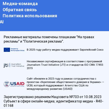
Медиа-команда
Обратная связь
Политика использования
АI
Рекламные материалы помечены плашками "На правах
рекламы" и "Политическая реклама".
В 2025 году работу медиа поддерживает Европейский Союз
Независимая сертификация в соответствии с программой
Journalism Trust Initiative (JTI) и стандартов ISO CWA 17493:
2019
Сайт обновлен в 2023 году в рамках сотрудничества с
проектом «Укрепление общественного доверия в Украине» —
UCBI, который поддерживает Агентство США по
международному развитию (USAID)
Зарегистрировано решением Нацсовета №703 от 10.08.2023
Субъект в сфере онлайн-медиа; идентификатор медиа - R40-
01168