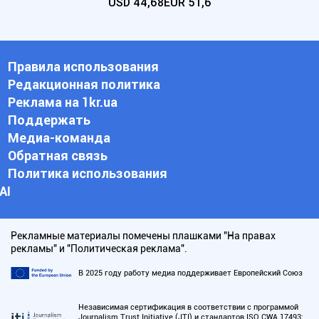
USD
44,68
EUR
51,6
Правила использования
Редакционная политика
Реклама на 1kr.ua
Поддержать
Медиа-команда
Обратная связь
Политика использования
АI
Рекламные материалы помечены плашками "На правах
рекламы" и "Политическая реклама".
В 2025 году работу медиа поддерживает Европейский Союз
Независимая сертификация в соответствии с программой
Journalism Trust Initiative (JTI) и стандартов ISO CWA 17493: