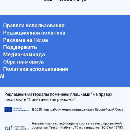
Правила использования
Редакционная политика
Реклама на 1kr.ua
Поддержать
Медиа-команда
Обратная связь
Политика использования
АI
Рекламные материалы помечены плашками "На правах
рекламы" и "Политическая реклама".
В 2025 году работу медиа поддерживает Европейский Союз
Независимая сертификация в соответствии с программой
Journalism Trust Initiative (JTI) и стандартов ISO CWA 17493: