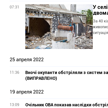
У сел
07:31
двома
За 40 к
живопис
ситуаці
25 апреля 2022
Вночі окупанти обстріляли з систем з
11:36
(ВИПРАВЛЕНО)
19 апреля 2022
Очільник ОВА показав наслідки обстр
13:09