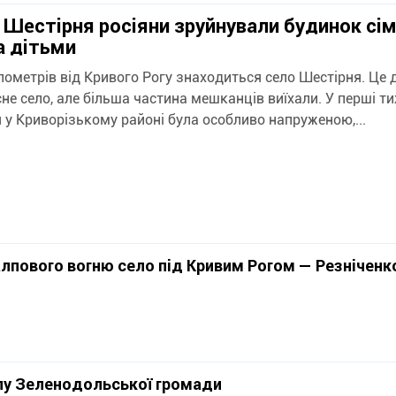
і Шестірня росіяни зруйнували будинок сім'
 дітьми
ілометрів від Кривого Рогу знаходиться село Шестірня. Це 
не село, але більша частина мешканців виїхали. У перші ти
я у Криворізькому районі була особливо напруженою,...
алпового вогню село під Кривим Рогом — Резніченк
ілу Зеленодольської громади