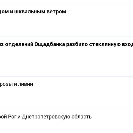
радом и шквальным ветром
о из отделений Ощадбанка разбило стеклянную вх
грозы и ливни
вой Рог и Днепропетровскую область