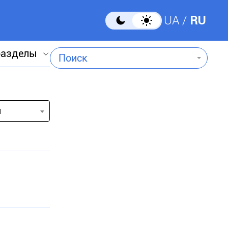
UA
RU
разделы
Поиск
и