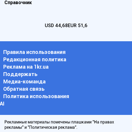
Справочник
USD
44,68
EUR
51,6
Правила использования
Редакционная политика
Реклама на 1kr.ua
Поддержать
Медиа-команда
Обратная связь
Политика использования
АI
Рекламные материалы помечены плашками "На правах
рекламы" и "Политическая реклама".