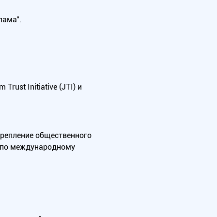
лама".
ust Initiative (JTI) и
крепление общественного
А по международному