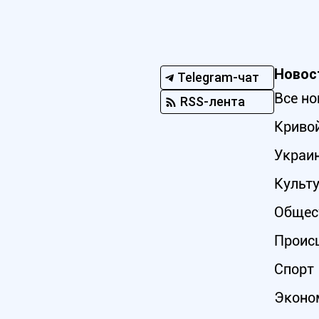
Новос
Telegram-чат
Все но
RSS-лента
Кривой
Украи
Культ
Общес
Проис
Спорт
Эконо