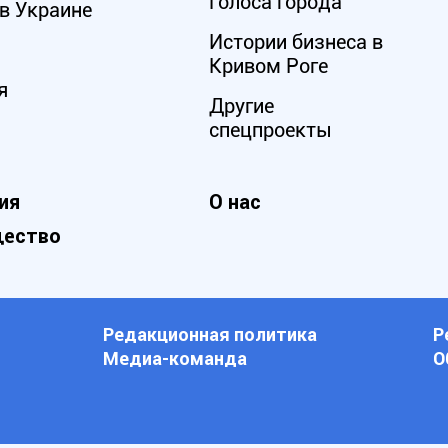
Голоса города
в Украине
Истории бизнеса в
Кривом Роге
я
Другие
спецпроекты
ия
О нас
ество
Редакционная политика
Р
Медиа-команда
О