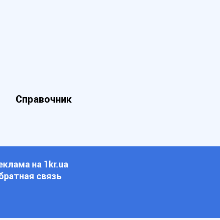
Справочник
еклама на 1kr.ua
братная связь