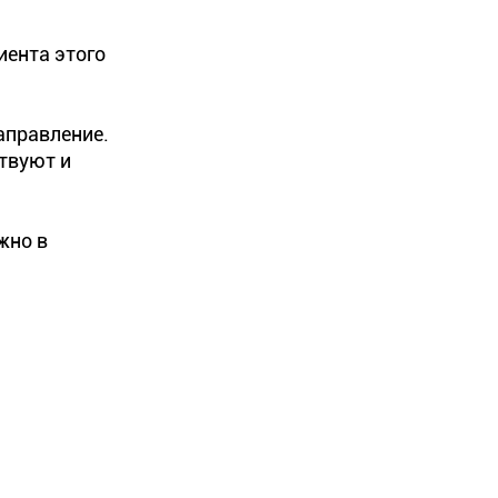
иента этого
аправление.
ствуют и
жно в