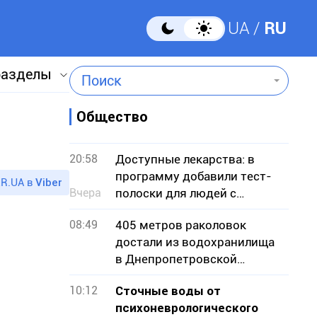
UA
RU
разделы
Поиск
Общество
20:58
Доступные лекарства: в
программу добавили тест-
R.UA в
Viber
Вчера
полоски для людей с
диабетом II типа
08:49
405 метров раколовок
достали из водохранилища
в Днепропетровской
области — чем они опасны
10:12
Сточные воды от
психоневрологического