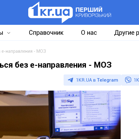
ы
Справочник
О нас
Другие 
 е-направления - МОЗ
ся без е-направления - МОЗ
1KR.UA в
Telegram
1K