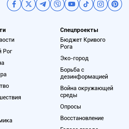
ти
Спецпроекты
вости
Бюджет Кривого
Рога
 Рог
Эко-город
на
Борьба с
ура
дезинформацией
тво
Война окружающей
среды
шествия
Опросы
Восстановление
мика