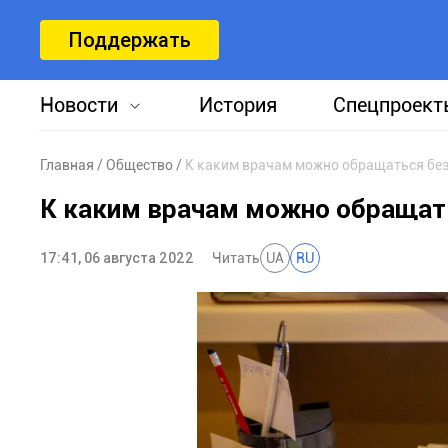
Поддержать
Новости
История
Спецпроект
Главная
Общество
К каким врачам можно обращаться без
К каким врачам можно обращать
17:41, 06 августа 2022
Читать
UA
RU