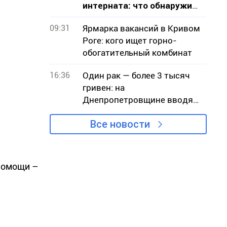
интерната: что обнаружила
проверка на Криворожье
09:31
Ярмарка вакансий в Кривом
Роге: кого ищет горно-
обогатительный комбинат
16:36
Один рак — более 3 тысяч
гривен: на
Днепропетровщине вводят
запрет на отлов
Все новости
 помощи –