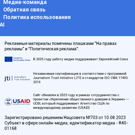
Медиа-команда
Обратная связь
Политика использования
АI
Рекламные материалы помечены плашками "На правах
рекламы" и "Политическая реклама".
В 2025 году работу медиа поддерживает Европейский Союз
Независимая сертификация в соответствии с программой
Journalism Trust Initiative (JTI) и стандартов ISO CWA 17493:
2019
Сайт обновлен в 2023 году в рамках сотрудничества с
проектом «Укрепление общественного доверия в Украине» —
UCBI, который поддерживает Агентство США по
международному развитию (USAID)
Зарегистрировано решением Нацсовета №703 от 10.08.2023
Субъект в сфере онлайн-медиа; идентификатор медиа - R40-
01168