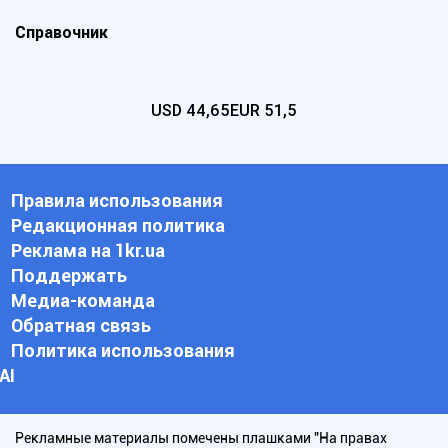
Справочник
USD
44,65
EUR
51,5
Правила использования
Редакционная политика
Реклама на 1kr.ua
Поддержать
Медиа-команда
Обратная связь
Политика использования
АI
Рекламные материалы помечены плашками "На правах