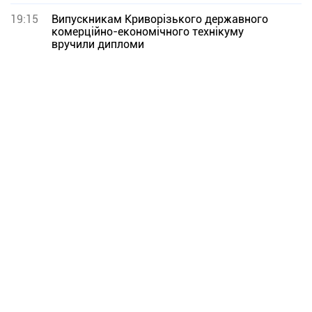
19:15
Випускникам Криворізького державного
комерційно-економічного технікуму
вручили дипломи