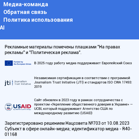
Медиа-команда
Обратная связь
Политика использования
АI
Рекламные материалы помечены плашками "На правах
рекламы" и "Политическая реклама".
В 2025 году работу медиа поддерживает Европейский Союз
Независимая сертификация в соответствии с программой
Journalism Trust Initiative (JTI) и стандартов ISO CWA 17493:
2019
Сайт обновлен в 2023 году в рамках сотрудничества с
проектом «Укрепление общественного доверия в Украине» —
UCBI, который поддерживает Агентство США по
международному развитию (USAID)
Зарегистрировано решением Нацсовета №703 от 10.08.2023
Субъект в сфере онлайн-медиа; идентификатор медиа - R40-
01168