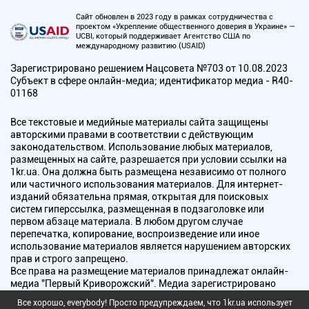
Сайт обновлен в 2023 году в рамках сотрудничества с
проектом «Укрепление общественного доверия в Украине» —
UCBI, который поддерживает Агентство США по
международному развитию (USAID)
Зарегистрировано решением Нацсовета №703 от 10.08.2023
Субъект в сфере онлайн-медиа; идентификатор медиа - R40-
01168
Все текстовые и медийные материалы сайта защищены
авторскими правами в соответствии с действующим
законодательством. Использование любых материалов,
размещенных на сайте, разрешается при условии ссылки на
1kr.ua. Она должна быть размещена независимо от полного
или частичного использования материалов. Для интернет-
изданий обязательна прямая, открытая для поисковых
систем гиперссылка, размещенная в подзаголовке или
первом абзаце материала. В любом другом случае
перепечатка, копирование, воспроизведение или иное
использование материалов является нарушением авторских
прав и строго запрещено.
Все права на размещение материалов принадлежат онлайн-
медиа "Первый Криворожский". Медиа зарегистрировано
Национальным советом Украины по вопросам телевидения и
Все хорошо, everybody! Просто предупреждаем, что 1kr.ua использует
радиовещания.