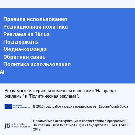
Правила использования
Редакционная политика
Реклама на 1kr.ua
Поддержать
Медиа-команда
Обратная связь
Политика использования
АI
Рекламные материалы помечены плашками "На правах
рекламы" и "Политическая реклама".
В 2025 году работу медиа поддерживает Европейский Союз
Независимая сертификация в соответствии с программой
Journalism Trust Initiative (JTI) и стандартов ISO CWA 17493:
2019