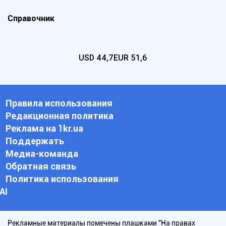
Справочник
USD
44,7
EUR
51,6
Правила использования
Редакционная политика
Реклама на 1kr.ua
Поддержать
Медиа-команда
Обратная связь
Политика использования
АI
Рекламные материалы помечены плашками "На правах