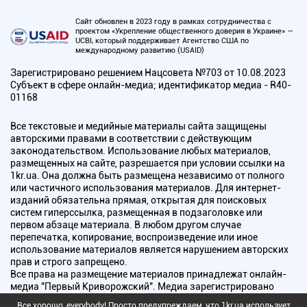
Сайт обновлен в 2023 году в рамках сотрудничества с
проектом «Укрепление общественного доверия в Украине» —
UCBI, который поддерживает Агентство США по
международному развитию (USAID)
Зарегистрировано решением Нацсовета №703 от 10.08.2023
Субъект в сфере онлайн-медиа; идентификатор медиа - R40-
01168
Все текстовые и медийные материалы сайта защищены
авторскими правами в соответствии с действующим
законодательством. Использование любых материалов,
размещенных на сайте, разрешается при условии ссылки на
1kr.ua. Она должна быть размещена независимо от полного
или частичного использования материалов. Для интернет-
изданий обязательна прямая, открытая для поисковых
систем гиперссылка, размещенная в подзаголовке или
первом абзаце материала. В любом другом случае
перепечатка, копирование, воспроизведение или иное
использование материалов является нарушением авторских
прав и строго запрещено.
Все права на размещение материалов принадлежат онлайн-
медиа "Первый Криворожский". Медиа зарегистрировано
Национальным советом Украины по вопросам телевидения и
Все хорошо, everybody! Просто предупреждаем, что 1kr.ua использует