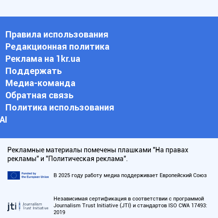
Правила использования
Редакционная политика
Реклама на 1kr.ua
Поддержать
Медиа-команда
Обратная связь
Политика использования
АI
Рекламные материалы помечены плашками "На правах
рекламы" и "Политическая реклама".
В 2025 году работу медиа поддерживает Европейский Союз
Независимая сертификация в соответствии с программой
Journalism Trust Initiative (JTI) и стандартов ISO CWA 17493:
2019