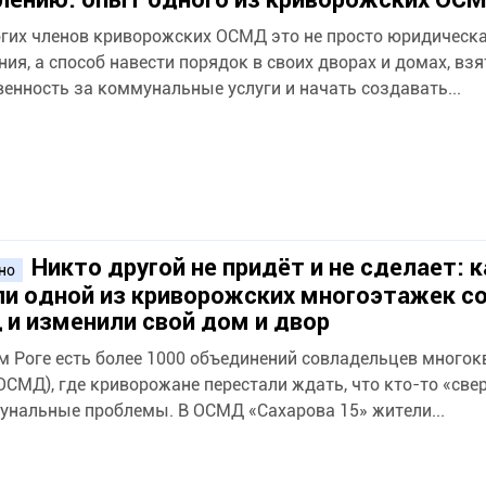
гих членов криворожских ОСМД это не просто юридическ
ния, а способ навести порядок в своих дворах и домах, взя
венность за коммунальные услуги и начать создавать...
Никто другой не придёт и не сделает: к
ено
и одной из криворожских многоэтажек с
и изменили свой дом и двор
м Роге есть более 1000 объединений совладельцев много
ОСМД), где криворожане перестали ждать, что кто-то «све
унальные проблемы. В ОСМД «Сахарова 15» жители...