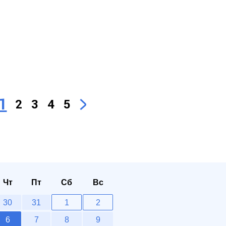
1
2
3
4
5
Чт
Пт
Сб
Вс
30
31
1
2
6
7
8
9