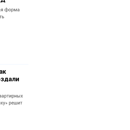
ая форма
ть
ак
оздали
квартирных
рху» решит