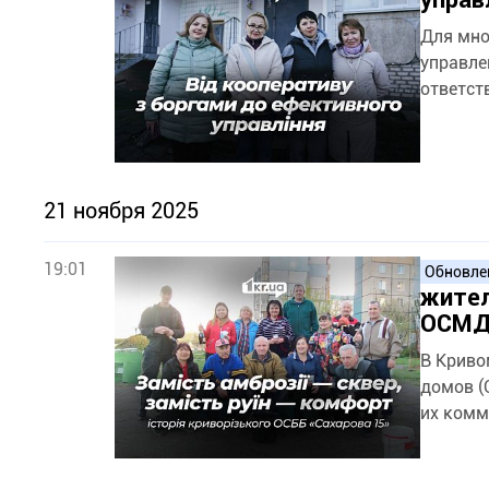
Для мно
управле
ответст
21 ноября 2025
19:01
Обновл
жител
ОСМД 
В Криво
домов (
их комм