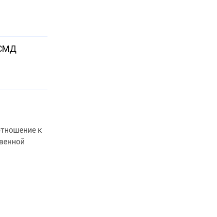
ОСМД
отношение к
венной