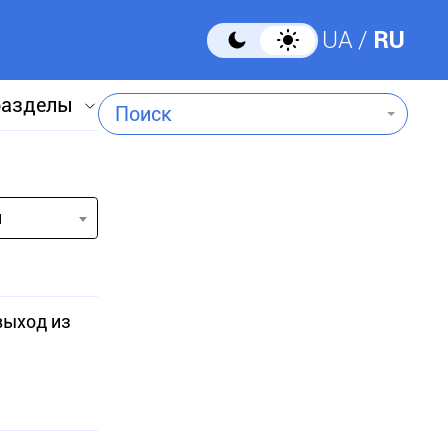
UA
RU
разделы
Поиск
и
выход из