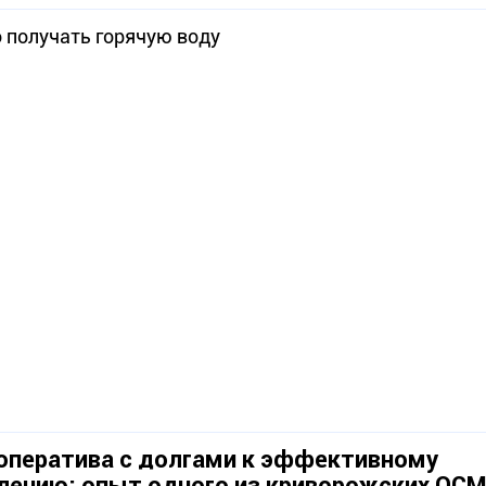
 получать горячую воду
оператива с долгами к эффективному
лению: опыт одного из криворожских ОС