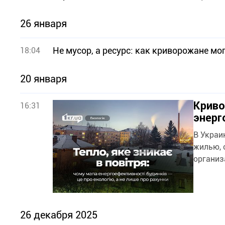
26 января
Не мусор, а ресурс: как криворожане м
18:04
20 января
Криво
16:31
энерг
В Украи
жилью, 
организ
26 декабря 2025