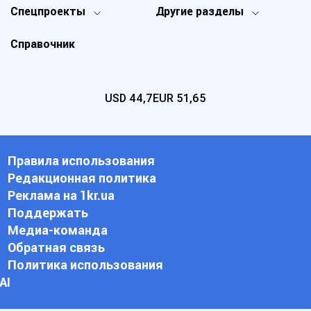
Спецпроекты
Другие разделы
Справочник
USD
44,7
EUR
51,65
Правила использования
Редакционная политика
Реклама на 1kr.ua
Поддержать
Медиа-команда
Обратная связь
Политика использования
АI