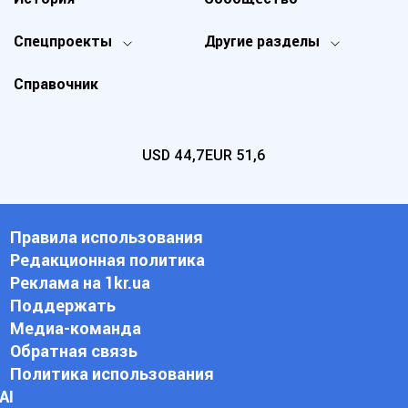
Спецпроекты
Другие разделы
Справочник
USD
44,7
EUR
51,6
Правила использования
Редакционная политика
Реклама на 1kr.ua
Поддержать
Медиа-команда
Обратная связь
Политика использования
АI