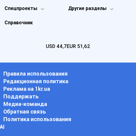
Спецпроекты
Другие разделы
Справочник
USD
44,7
EUR
51,62
Правила использования
Редакционная политика
Реклама на 1kr.ua
Поддержать
Медиа-команда
Обратная связь
Политика использования
АI