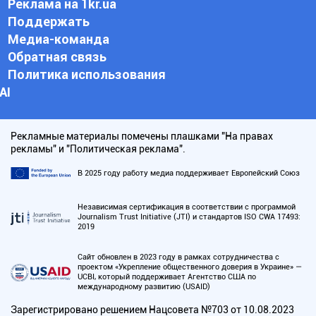
Реклама на 1kr.ua
Поддержать
Медиа-команда
Обратная связь
Политика использования
АI
Рекламные материалы помечены плашками "На правах
рекламы" и "Политическая реклама".
В 2025 году работу медиа поддерживает Европейский Союз
Независимая сертификация в соответствии с программой
Journalism Trust Initiative (JTI) и стандартов ISO CWA 17493:
2019
Сайт обновлен в 2023 году в рамках сотрудничества с
проектом «Укрепление общественного доверия в Украине» —
UCBI, который поддерживает Агентство США по
международному развитию (USAID)
Зарегистрировано решением Нацсовета №703 от 10.08.2023