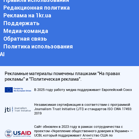
Редакционная политика
Реклама на 1kr.ua
Поддержать
Медиа-команда
Обратная связь
Политика использования
АI
Рекламные материалы помечены плашками "На правах
рекламы" и "Политическая реклама".
В 2025 году работу медиа поддерживает Европейский Союз
Независимая сертификация в соответствии с программой
Journalism Trust Initiative (JTI) и стандартов ISO CWA 17493:
2019
Сайт обновлен в 2023 году в рамках сотрудничества с
проектом «Укрепление общественного доверия в Украине» —
UCBI, который поддерживает Агентство США по