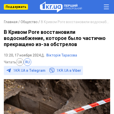
Поддержать
Главная
Общество
В Кривом Роге восстановили водоснабжение, которое было частично прекращено из-за обстрелов
В Кривом Роге восстановили
водоснабжение, которое было частично
прекращено из-за обстрелов
13:20, 17 ноября 2024
Вікторія Тарасова
Читать
UA
RU
1KR.UA в
Telegram
1KR.UA в
Viber