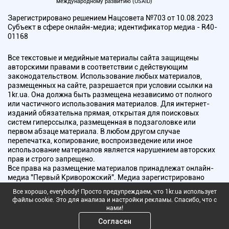
международному развитию (USAID)
Зарегистрировано решением Нацсовета №703 от 10.08.2023
Субъект в сфере онлайн-медиа; идентификатор медиа - R40-
01168
Все текстовые и медийные материалы сайта защищены
авторскими правами в соответствии с действующим
законодательством. Использование любых материалов,
размещенных на сайте, разрешается при условии ссылки на
1kr.ua. Она должна быть размещена независимо от полного
или частичного использования материалов. Для интернет-
изданий обязательна прямая, открытая для поисковых
систем гиперссылка, размещенная в подзаголовке или
первом абзаце материала. В любом другом случае
перепечатка, копирование, воспроизведение или иное
использование материалов является нарушением авторских
прав и строго запрещено.
Все права на размещение материалов принадлежат онлайн-
медиа "Первый Криворожский". Медиа зарегистрировано
Национальным советом Украины по вопросам телевидения и
Все хорошо, everybody! Просто предупреждаем, что 1kr.ua использует
радиовещания.
файлы cookie. Это для анализа и настройки рекламы. Спасибо, что с
нами!
Copyright © 2010 - 2026 Все права защищены
Согласен