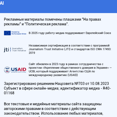
АI
Рекламные материалы помечены плашками "На правах
рекламы" и "Политическая реклама".
В 2025 году работу медиа поддерживает Европейский Союз
Независимая сертификация в соответствии с программой
Journalism Trust Initiative (JTI) и стандартов ISO CWA 17493:
2019
Сайт обновлен в 2023 году в рамках сотрудничества с
проектом «Укрепление общественного доверия в Украине» —
UCBI, который поддерживает Агентство США по
международному развитию (USAID)
Зарегистрировано решением Нацсовета №703 от 10.08.2023
Субъект в сфере онлайн-медиа; идентификатор медиа - R40-
01168
Все текстовые и медийные материалы сайта защищены
авторскими правами в соответствии с действующим
законодательством. Использование любых материалов,