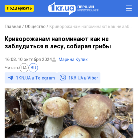
Поддержать
Главная
Общество
Криворожанам напоминают как не заблудиться в лесу, собирая грибы
Криворожанам напоминают как не
заблудиться в лесу, собирая грибы
16:08, 10 октября 2024
Марина Кулик
Читать
UA
RU
1KR.UA в
Telegram
1KR.UA в
Viber