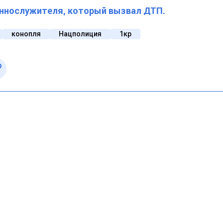
еннослужителя, который вызвал ДТП.
конопля
Нацполиция
1кр