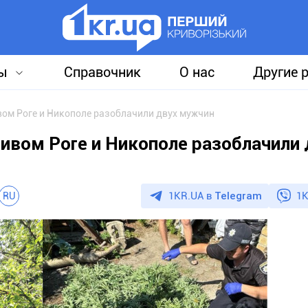
ы
Справочник
О нас
Другие 
вом Роге и Никополе разоблачили двух мужчин
ривом Роге и Никополе разоблачили 
1KR.UA в
Telegram
1K
RU