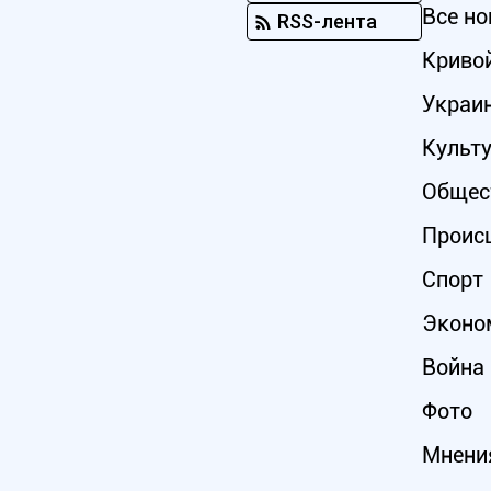
Все но
RSS-лента
Кривой
Украи
Культ
Общес
Проис
Спорт
Эконо
Война 
Фото
Мнени