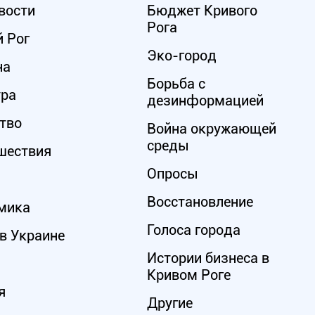
вости
Бюджет Кривого
Рога
 Рог
Эко-город
на
Борьба с
ура
дезинформацией
тво
Война окружающей
среды
шествия
Опросы
Восстановление
мика
Голоса города
в Украине
Истории бизнеса в
Кривом Роге
я
Другие