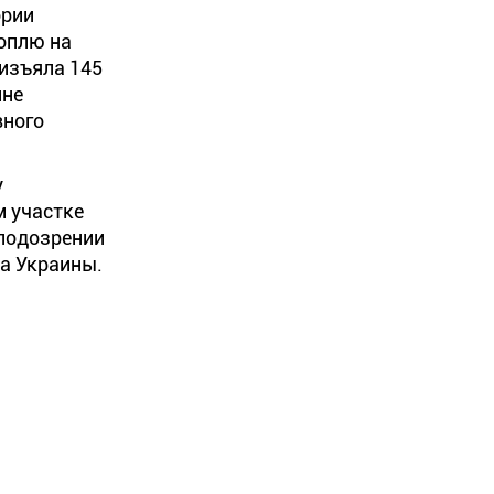
ории
оплю на
 изъяла 145
ине
вного
у
м участке
 подозрении
са Украины.