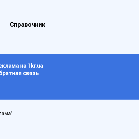
Справочник
еклама на 1kr.ua
братная связь
лама".