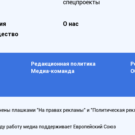
спецпроекты
ия
О нас
ество
Редакционная политика
Р
Медиа-команда
О
ены плашками "На правах рекламы" и "Политическая рек
оду работу медиа поддерживает Европейский Союз