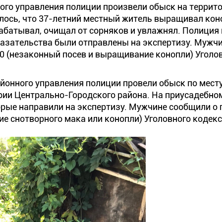
ого управления полиции произвели обыск на террит
лось, что 37-летний местный житель выращивал кон
абатывал, очищал от сорняков и увлажнял. Полиция
азательства были отправлены на экспертизу. Мужч
10 (незаконный посев и выращивание конопли) Уголо
йонного управления полиции провели обыск по мест
рии Центрально-Городского района. На приусадебно
орые направили на экспертизу. Мужчине сообщили о
ние снотворного мака или конопли) Уголовного кодек