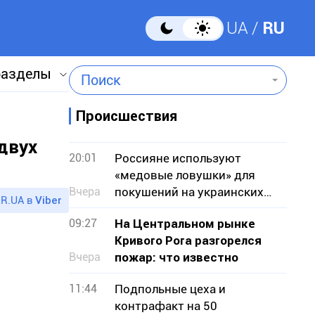
UA
RU
разделы
Поиск
Происшествия
двух
20:01
Россияне используют
«медовые ловушки» для
Вчера
покушений на украинских
R.UA в
Viber
военных — СБУ
09:27
На Центральном рынке
Кривого Рога разгорелся
Вчера
пожар: что известно
11:44
Подпольные цеха и
контрафакт на 50