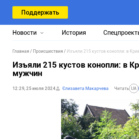
Поддержать
Новости
История
Спецпроект
Главная
Происшествия
Изъяли 215 кустов конопли: в Кри
Изъяли 215 кустов конопли: в К
мужчин
12:29, 25 июля 2024
Єлизавета Макарчева
Читать
UA