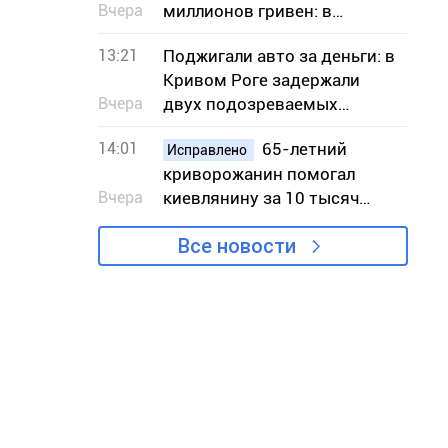
Вчера
миллионов гривен: в
Кривом Роге будут судить
13:21
Поджигали авто за деньги: в
13 человек
Кривом Роге задержали
Вчера
двух подозреваемых
исполнительниц
14:01
65-летний
Исправлено
криворожанин помогал
Вчера
киевлянину за 10 тысяч
долларов незаконно
Все новости
попасть в Словакию