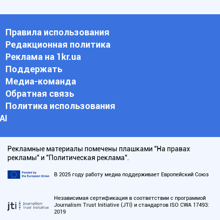
Правила использования
Редакционная политика
Реклама на 1kr.ua
Поддержать
Медиа-команда
Обратная связь
Политика использования
АI
Рекламные материалы помечены плашками "На правах
рекламы" и "Политическая реклама".
В 2025 году работу медиа поддерживает Европейский Союз
Независимая сертификация в соответствии с программой
Journalism Trust Initiative (JTI) и стандартов ISO CWA 17493:
2019