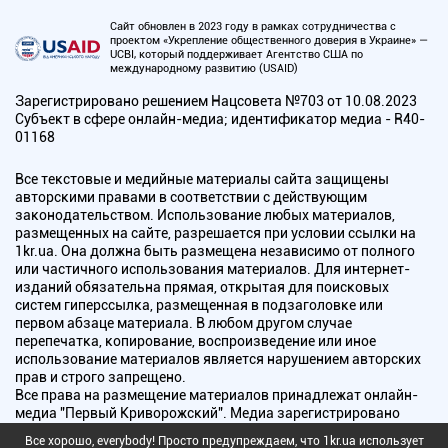
Сайт обновлен в 2023 году в рамках сотрудничества с
проектом «Укрепление общественного доверия в Украине» —
UCBI, который поддерживает Агентство США по
международному развитию (USAID)
Зарегистрировано решением Нацсовета №703 от 10.08.2023
Субъект в сфере онлайн-медиа; идентификатор медиа - R40-
01168
Все текстовые и медийные материалы сайта защищены
авторскими правами в соответствии с действующим
законодательством. Использование любых материалов,
размещенных на сайте, разрешается при условии ссылки на
1kr.ua. Она должна быть размещена независимо от полного
или частичного использования материалов. Для интернет-
изданий обязательна прямая, открытая для поисковых
систем гиперссылка, размещенная в подзаголовке или
первом абзаце материала. В любом другом случае
перепечатка, копирование, воспроизведение или иное
использование материалов является нарушением авторских
прав и строго запрещено.
Все права на размещение материалов принадлежат онлайн-
медиа "Первый Криворожский". Медиа зарегистрировано
Национальным советом Украины по вопросам телевидения и
Все хорошо, everybody! Просто предупреждаем, что 1kr.ua использует