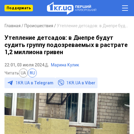
Поддержать
Главная
Происшествия
Утепление детсадов: в Днепре будут судить группу подозреваемых в растрате 1,2 миллиона гривен
Утепление детсадов: в Днепре будут
судить группу подозреваемых в растрате
1,2 миллиона гривен
22:01, 03 июля 2024
Марина Кулик
Читать
UA
RU
1KR.UA в
Telegram
1KR.UA в
Viber