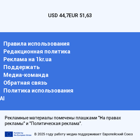
USD
44,7
EUR
51,63
Правила использования
Редакционная политика
Реклама на 1kr.ua
Поддержать
Медиа-команда
Обратная связь
Политика использования
АI
Рекламные материалы помечены плашками "На правах
рекламы" и "Политическая реклама".
В 2025 году работу медиа поддерживает Европейский Союз