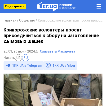
Поддержать
Главная
Общество
Криворожские волонтеры просят присоединиться к сбору на изготовление дымовых шашек
Криворожские волонтеры просят
присоединиться к сбору на изготовление
дымовых шашек
20:01, 20 июня 2024
Єлизавета Макарчева
Читать
UA
RU
1KR.UA в
Telegram
1KR.UA в
Viber