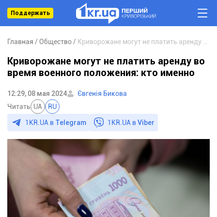
Поддержать
Главная
Общество
Криворожане могут не платить аренду во время военного положения: кто именно
Криворожане могут не платить аренду во
время военного положения: кто именно
12:29, 08 мая 2024
Євгенія Бикова
Читать
UA
RU
1KR.UA в
Telegram
1KR.UA в
Viber