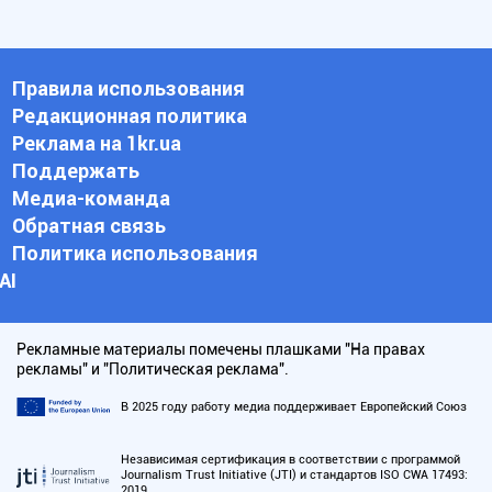
Правила использования
Редакционная политика
Реклама на 1kr.ua
Поддержать
Медиа-команда
Обратная связь
Политика использования
АI
Рекламные материалы помечены плашками "На правах
рекламы" и "Политическая реклама".
В 2025 году работу медиа поддерживает Европейский Союз
Независимая сертификация в соответствии с программой
Journalism Trust Initiative (JTI) и стандартов ISO CWA 17493:
2019