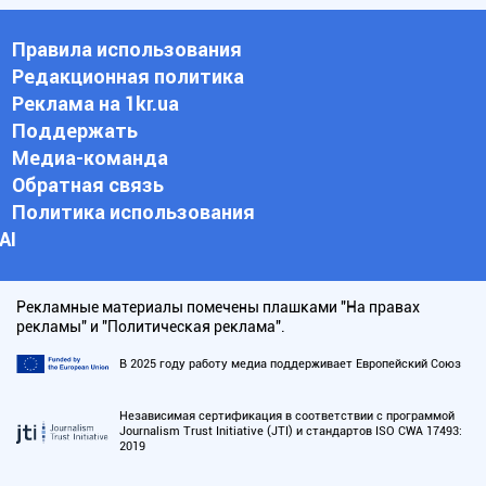
Правила использования
Редакционная политика
Реклама на 1kr.ua
Поддержать
Медиа-команда
Обратная связь
Политика использования
АI
Рекламные материалы помечены плашками "На правах
рекламы" и "Политическая реклама".
В 2025 году работу медиа поддерживает Европейский Союз
Независимая сертификация в соответствии с программой
Journalism Trust Initiative (JTI) и стандартов ISO CWA 17493:
2019