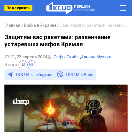
Поддержать
Главная
Война в Украине
Защитим вас ракетами: развенчание устаревших мифов Кремля
Защитим вас ракетами: развенчание
устаревших мифов Кремля
,
21:21, 23 апреля 2024
Софія Скиба
Альона Музика
Читать
UA
RU
1KR.UA в
Telegram
1KR.UA в
Viber