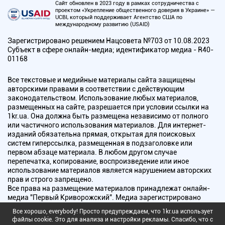
Сайт обновлен в 2023 году в рамках сотрудничества с
проектом «Укрепление общественного доверия в Украине» —
UCBI, который поддерживает Агентство США по
международному развитию (USAID)
Зарегистрировано решением Нацсовета №703 от 10.08.2023
Субъект в сфере онлайн-медиа; идентификатор медиа - R40-
01168
Все текстовые и медийные материалы сайта защищены
авторскими правами в соответствии с действующим
законодательством. Использование любых материалов,
размещенных на сайте, разрешается при условии ссылки на
1kr.ua. Она должна быть размещена независимо от полного
или частичного использования материалов. Для интернет-
изданий обязательна прямая, открытая для поисковых
систем гиперссылка, размещенная в подзаголовке или
первом абзаце материала. В любом другом случае
перепечатка, копирование, воспроизведение или иное
использование материалов является нарушением авторских
прав и строго запрещено.
Все права на размещение материалов принадлежат онлайн-
медиа "Первый Криворожский". Медиа зарегистрировано
Национальным советом Украины по вопросам телевидения и
Все хорошо, everybody! Просто предупреждаем, что 1kr.ua использует
радиовещания.
файлы cookie. Это для анализа и настройки рекламы. Спасибо, что с