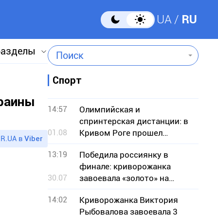
UA
RU
разделы
Поиск
Спорт
краины
14:57
Олимпийская и
спринтерская дистанции: в
01.08
Кривом Роге прошел
R.UA в
Viber
чемпионат по кроссовому
13:19
Победила россиянку в
триатлону
финале: криворожанка
30.07
завоевала «золото» на
чемпионате Европы по
14:02
Криворожанка Виктория
борьбе
Рыбовалова завоевала 3