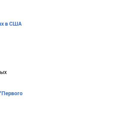
ях в США
ных
 "Первого