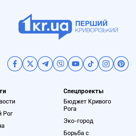
ти
Спецпроекты
вости
Бюджет Кривого
Рога
 Рог
Эко-город
на
Борьба с