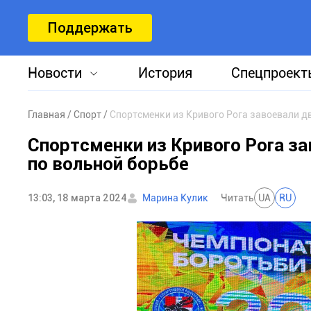
Поддержать
Новости
История
Спецпроект
Главная
Спорт
Спортсменки из Кривого Рога завоевали д
Спортсменки из Кривого Рога з
по вольной борьбе
13:03, 18 марта 2024
Марина Кулик
Читать
UA
RU