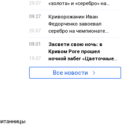
29.07
«золота» и «серебро» на
чемпионате мира по
09:27
Криворожанин Иван
стрельбе
Федорченко завоевал
20.07
серебро на чемпионате
мира по бодибилдингу
09:01
Засвети свою ночь: в
Кривом Роге прошел
19.07
ночной забег «Цветочные
часы»
Все новости
спитанницы