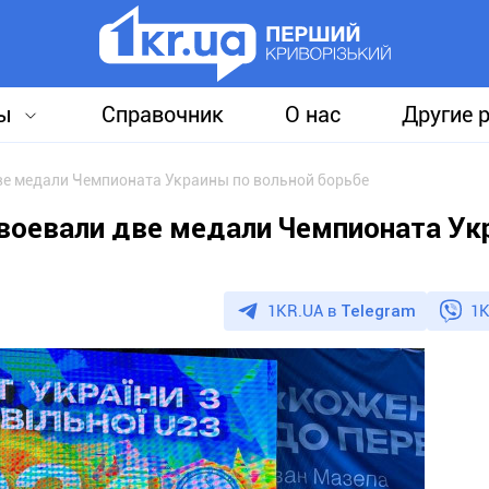
ы
Справочник
О нас
Другие 
ве медали Чемпионата Украины по вольной борьбе
авоевали две медали Чемпионата У
1KR.UA в
Telegram
1K