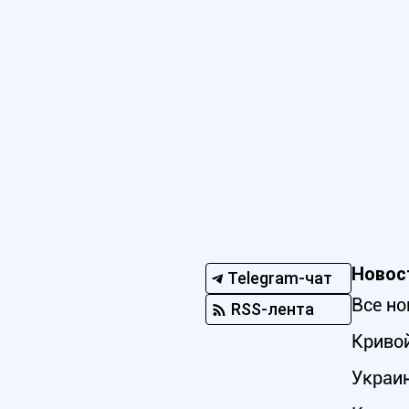
Новос
Telegram-чат
Все но
RSS-лента
Кривой
Украи