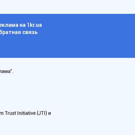
еклама на 1kr.ua
братная связь
лама".
ust Initiative (JTI) и