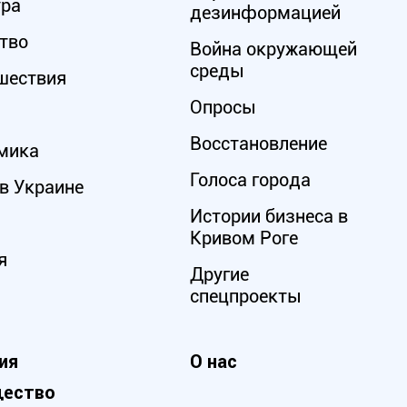
ура
дезинформацией
тво
Война окружающей
среды
шествия
Опросы
Восстановление
мика
Голоса города
в Украине
Истории бизнеса в
Кривом Роге
я
Другие
спецпроекты
ия
О нас
ество