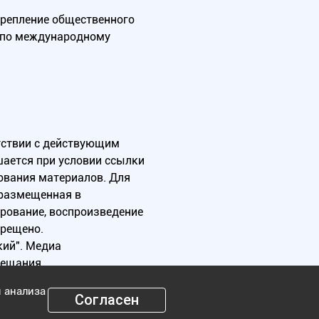
крепление общественного
А по международному
тствии с действующим
ается при условии ссылки
зования материалов. Для
 размещенная в
ирование, воспроизведение
прещено.
ий". Медиа
вещания.
я анализа
Согласен