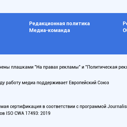
Редакционная политика
Р
Медиа-команда
О
ены плашками "На правах рекламы" и "Политическая рек
оду работу медиа поддерживает Европейский Союз
ая сертификация в соответствии с программой Journalism Tr
ов ISO CWA 17493: 2019