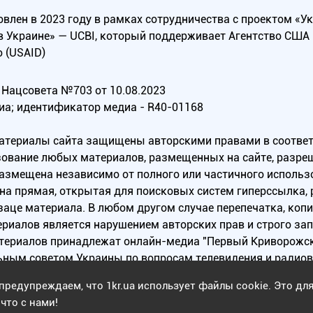
овлен в 2023 году в рамках сотрудничества с проектом «У
в Украине» — UCBI, который поддерживает Агентство СШ
 (USAID)
Нацсовета №703 от 10.08.2023
иа; идентификатор медиа - R40-01168
материалы сайта защищены авторскими правами в соотве
ование любых материалов, размещенных на сайте, разреш
 размещена независимо от полного или частичного исполь
на прямая, открытая для поисковых систем гиперссылка,
заце материала. В любом другом случае перепечатка, коп
ериалов является нарушением авторских прав и строго за
атериалов принадлежат онлайн-медиа "Первый Криворожск
ьным советом Украины по вопросам телевидения и радио
предупреждаем, что 1kr.ua использует файлы cookie. Это дл
Copyright © 2010 - 2026 Все права защищены
что с нами!